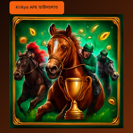
Krikya APK ডাউনলোড