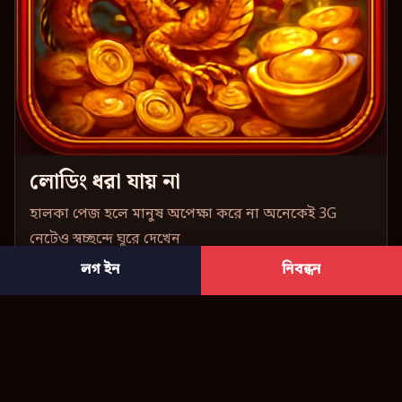
লোডিং ধরা যায় না
হালকা পেজ হলে মানুষ অপেক্ষা করে না অনেকেই 3G
নেটেও স্বচ্ছন্দে ঘুরে দেখেন
লগ ইন
নিবন্ধন
Krikya App-এ লেআউট