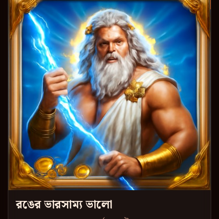
রঙের ভারসাম্য ভালো