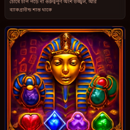
চোখে চাপ পড়ে না গুরুত্বপূর্ণ অংশ উজ্জ্বল, আর
ব্যাকগ্রাউন্ড শান্ত থাকে