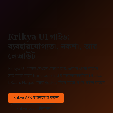
Krikya UI গাইড:
ব্যবহারযোগ্যতা, নকশা, আর
লেআউট
Krikya UI গাইড দেখলে বোঝা যায়, একটা পেজ কতটা
দ্রুত কাজ করে Bangladesh-এর ব্যবহারকারীরা Dhaka,
bKash, Nagad, আর Rocket দিয়ে সহজ পথই পছন্দ করেন
Krikya APK ডাউনলোড করুন
Krikya Login নির্দেশনা